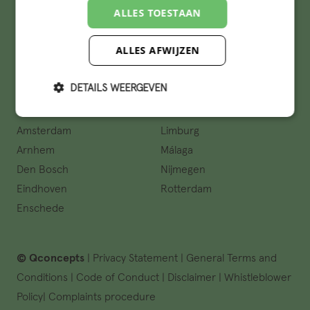
Important links
ALLES TOESTAAN
Events
Students
ALLES AFWIJZEN
Portfolio
Learning and development
Vacancies
DETAILS WEERGEVEN
Our offices
Amsterdam
Limburg
Arnhem
Málaga
Den Bosch
Nijmegen
Eindhoven
Rotterdam
Enschede
© Qconcepts
|
Privacy Statement
|
General Terms and
Conditions
|
Code of Conduct
|
Disclaimer
|
Whistleblower
Policy
|
Complaints procedure