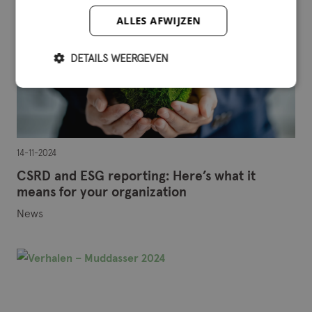
ALLES AFWIJZEN
DETAILS WEERGEVEN
14-11-2024
CSRD and ESG reporting: Here’s what it
means for your organization
News