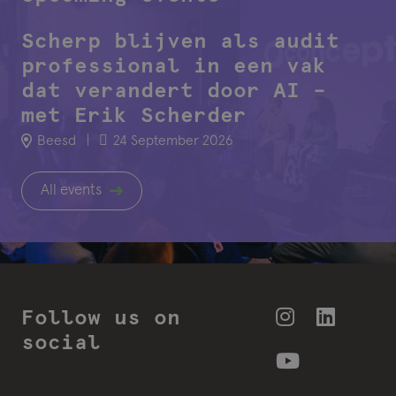
Scherp blijven als audit
professional in een vak
dat verandert door AI –
met Erik Scherder
|
Beesd
24 September 2026
All events
Follow us on
social