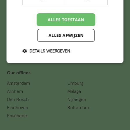
Follow Q on social
ALLES TOESTAAN
Important links
ALLES AFWIJZEN
Events
Students
Portfolio
Learning and development
DETAILS WEERGEVEN
Vacancies
Our offices
Amsterdam
Limburg
Arnhem
Málaga
Den Bosch
Nijmegen
Eindhoven
Rotterdam
Enschede