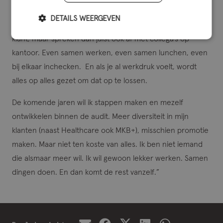
en het contact met collega’s is super.
DETAILS WEERGEVEN
In deze drukke periode zitten we bijvoorbeeld veel bij de
klant, maar spreken dan juist ook af met collega’s op
kantoor. Even samen werken, even samen lunchen, even
bij elkaar inchecken. En als je al werkdruk voelt, wordt
alles op alles gezet om dat op te lossen.
De komende jaren wil ik stappen maken en mezelf
ontwikkelen binnen de audit. Meer diversiteit in mijn
klanten (naast Healthcare ook MKB+), misschien promotie
maken. Maar niet ten koste van alles. Ik ben niet iemand
die alsmaar meer wil. Ik wil gewoon lekker werken. Samen
dingen doen. En dan komt de rest vanzelf.”