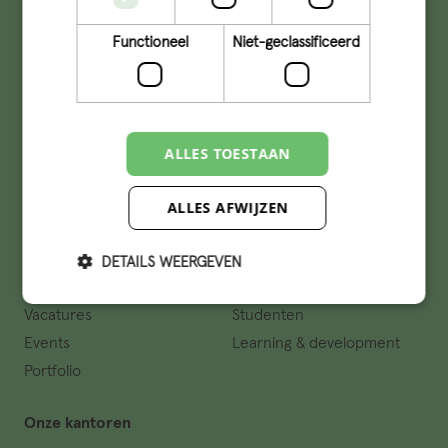
info@qconcepts.nl
Functioneel
Niet-geclassificeerd
+31 (0)73 – 6132510
KVK: 17277491
Lid van
ALLES TOESTAAN
Volg Q op social
ALLES AFWIJZEN
DETAILS WEERGEVEN
Belangrijke links
Vacatures
Studenten
Events
Learning & development
Portfolio
Onze kantoren