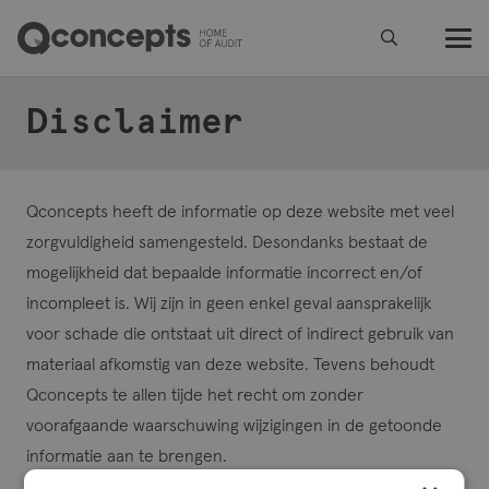
Disclaimer
Qconcepts heeft de informatie op deze website met veel
zorgvuldigheid samengesteld. Desondanks bestaat de
mogelijkheid dat bepaalde informatie incorrect en/of
incompleet is. Wij zijn in geen enkel geval aansprakelijk
voor schade die ontstaat uit direct of indirect gebruik van
materiaal afkomstig van deze website. Tevens behoudt
Qconcepts te allen tijde het recht om zonder
voorafgaande waarschuwing wijzigingen in de getoonde
informatie aan te brengen.