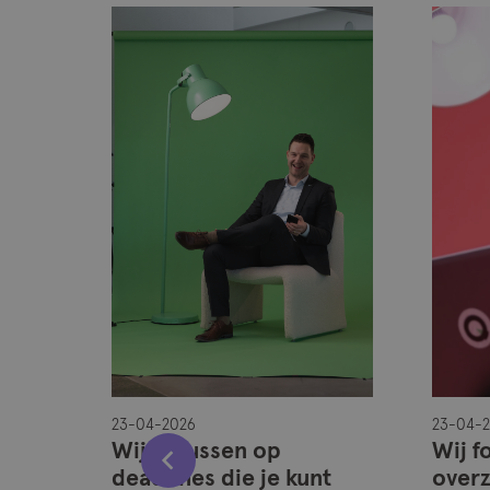
23-04-2026
23-04-
 in
Wij focussen op
Wij f
deadlines die je kunt
overz