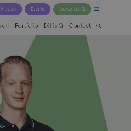
Nieuws
Events
Werken bij Q
ren
Portfolio
Dit is Q
Contact