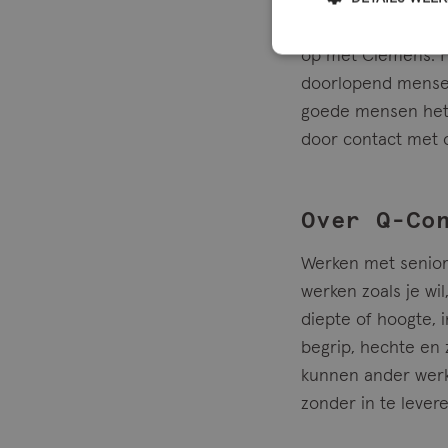
Wil je meer weten
van der Werf op 06
op met Clemens. Hi
doorlopend mensen 
goede mensen het v
door contact met
Over Q-Co
Werken met senior a
werken zoals je wil
diepte of hoogte, i
begrip, hechte en ze
kunnen ander werk 
zonder in te lever