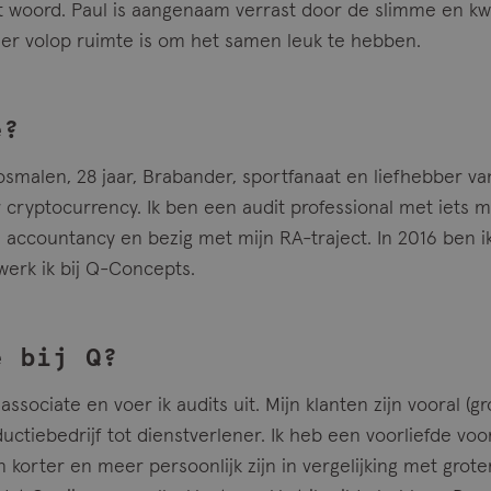
 woord. Paul is aangenaam verrast door de slimme en kwa
 er volop ruimte is om het samen leuk te hebben.
e?
osmalen, 28 jaar, Brabander, sportfanaat en liefhebber va
 cryptocurrency. Ik ben een audit professional met iets m
 accountancy en bezig met mijn RA-traject. In 2016 ben ik
 werk ik bij Q-Concepts.
e bij Q?
 associate en voer ik audits uit. Mijn klanten zijn vooral (g
ductiebedrijf tot dienstverlener. Ik heb een voorliefde v
 korter en meer persoonlijk zijn in vergelijking met grote