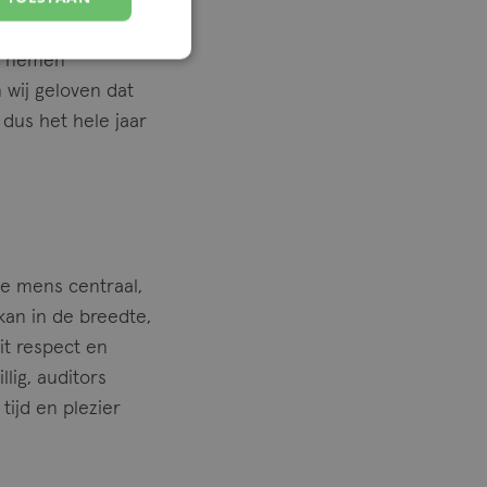
202 of Clemens
m dan ook contact
ij nemen
 wij geloven dat
dus het hele jaar
de mens centraal,
kan in de breedte,
it respect en
llig, auditors
ijd en plezier