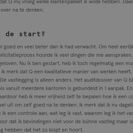
 dat Q mij vroeg welke klantenpakket ik wilde hebben. Daa
g over na te denken.
t de start?
l goed en veel beter dan ik had verwacht. Om heel eerlijk 
sollicitatieproces hoorde ik veel dingen die me aanspraken
eloven. Nu ik ben gestart, heb ik toch regelmatig een m
. Ik merk dat Q een kwalitatieve manier van werken heeft
 De vastlegging is alleen anders. Het auditdossier van Q b
is vanuit meerdere kantoren is gebundeld in 1 aanpak. En n
ardoor heb ik meer vrijheid zelf te bepalen hoe ik een co
wel uit om zelf goed na te denken. Ik merk dat ik nu dagel
 ik een controle aan, wat leg ik vast, waarom leg ik het va
rvoor dat ik bevindingen niet voor de bühne vastleg maar 
g hebben dat het zo klopt en hoort.