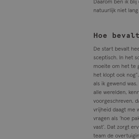
Daarom ben ik blij
natuurlijk niet lan
Hoe beval
De start bevalt hee
sceptisch. In het 
moeite om het te g
het klopt ook nog”
als ik gewend was.
alle werelden, kenn
voorgeschreven, da
vrijheid daagt me 
vragen als ‘hoe pak
vast’. Dat zorgt e
team de overtuigin