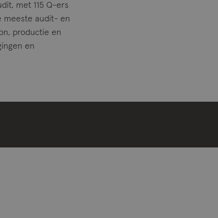
udit, met 115 Q-ers
e meeste audit- en
ion, productie en
igingen en