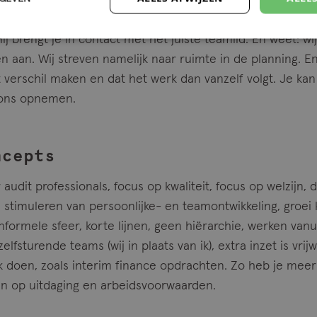
 over Paul of Q-Concepts, bel dan met Paul op 06-82888
-13841010. Wil je onderzoeken of Q wat voor jou is: nee
j brengt je in contact met het juiste teamlid. En weet: w
aan. Wij streven namelijk naar ruimte in de planning. En
erschil maken en dat het werk dan vanzelf volgt. Je kan 
 ons opnemen.
ncepts
udit professionals, focus op kwaliteit, focus op welzijn, 
, stimuleren van persoonlijke- en teamontwikkeling, groei 
nformele sfeer, korte lijnen, geen hiërarchie, werken vanu
lfsturende teams (wij in plaats van ik), extra inzet is vrijwi
doen, zoals interim finance opdrachten. Zo heb je meer t
en op uitdaging en arbeidsvoorwaarden.