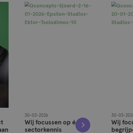
30-03-2026
30-03-202
ct
Wij focussen op échte
Wij foc
aan
sectorkennis
begrijp