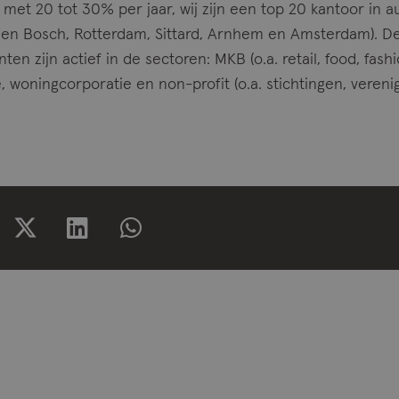
met 20 tot 30% per jaar, wij zijn een top 20 kantoor in a
(Den Bosch, Rotterdam, Sittard, Arnhem en Amsterdam). D
nten zijn actief in de sectoren: MKB (o.a. retail, food, fash
e, woningcorporatie en non-profit (o.a. stichtingen, veren