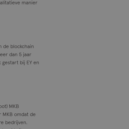
litatieve manier
n de blockchain
eer dan 5 jaar
 gestart bij EY en
root) MKB
oor MKB omdat de
re bedrijven.