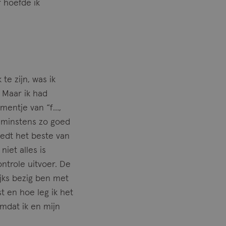
r hoefde ik
te zijn, was ik
. Maar ik had
omentje van “f…,
, minstens zo goed
iedt het beste van
iet alles is
ntrole uitvoer. De
ijks bezig ben met
st en hoe leg ik het
omdat ik en mijn