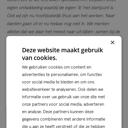
eigen ontwikkeling waarbij de eigen ‘ik’ het startpunt is.
Ook wij zijn nu hoofdzakelijk thuis aan het werken. Naar
klanten gaan zit er nu helaas nog niet in. We merken
allebei dat we daar het meest naar uit kijken: samen bij de
klant de opdracht uitvoeren en afronden, maar ook
×
samen op kantoor bijpraten met de collega’s. We kijken
Deze website maakt gebruik
dan ook reikhalzend uit naar het einde van de opgelegde
van cookies.
corona-maatregelen zodat we ook, naast het werk, met
We gebruiken cookies om content en
het gehele team weer leuke dingen kunnen gaan doen!”
advertenties te personaliseren, om functies
voor social media te bieden en om ons
Het senior professional model
websiteverkeer te analyseren. Ook delen we
informatie over uw gebruik van onze site met
Vervolgens wordt het senior professional model
onze partners voor social media, adverteren
genoemd. Het senior professional model zorgt ervoor dat
en analyse. Deze partners kunnen deze
zowel manager als partner actief betrokken zijn bij de
gegevens combineren met andere informatie
uitvoering van de opdracht. Manager en partner staan
die u aan ze heeft verstrekt of die ze hebben