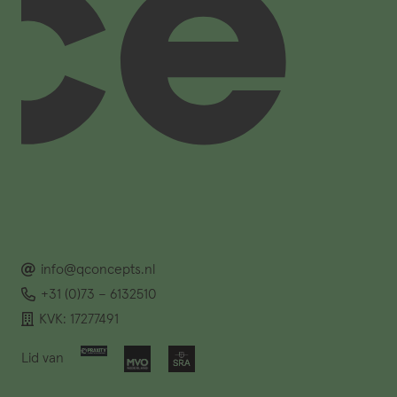
info@qconcepts.nl
+31 (0)73 – 6132510
KVK: 17277491
Lid van