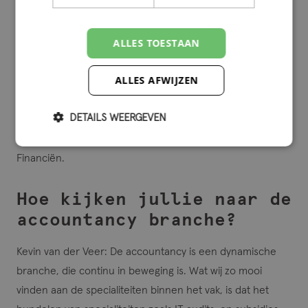
subsidieverstrekker naar zaken kijkt en zaken beoordeeld.
Vanuit deze positie vergaren we een hoop kennis die we
ALLES TOESTAAN
kunnen toepassen in de controlepraktijk. We zijn
regelmatig bezig met verbreden van onze kennis door het
ALLES AFWIJZEN
bijwonen van cursussen en workshops, zoals bijvoorbeeld
de cursus Europees aanbesteden van de Europese
DETAILS WEERGEVEN
Commissie , de leergang subsidiespecialist en de
workshop Fraude en subsidies bij het ministerie van
Financiën.
Hoe kijken jullie naar de
accountancy branche?
Kevin van der Veer
: De accountancy is een dynamische
branche, die continu in beweging is. Wat wij zo mooi
vinden aan de specialiteiten binnen het vak, is dat het