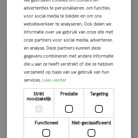
We gebruiken cookies om content en
niet mee in aanmerking komt. Denk hierbij aan
advertenties te personaliseren, om functies
publiciteitseisen of een controle op de naleving van de
voor social media te bieden en om ons
aanbestedingsregels. Wat wij mooi vinden aan de
websiteverkeer te analyseren. Ook delen we
subsidiewereld is dat je de gelegenheid krijgt in heel veel
informatie over uw gebruik van onze site met
“keukens” te mogen kijken. Subsidies zijn namelijk niet
onze partners voor social media, adverteren
en analyse. Deze partners kunnen deze
branche gebonden. Zo kunnen we vandaag een controle
gegevens combineren met andere informatie
uitvoeren voor een kleine stichting, maar morgen weer bij
die u aan ze heeft verstrekt of die ze hebben
een multinational of een overheidsorgaan zitten.
verzameld op basis van uw gebruik van hun
Kevin Thewissen
: Vanuit Q-concepts werken we inmiddels
services.
Lees verder
ook voor een subsidieverstrekker. In die hoedanigheid
Strikt
Prestatie
Targeting
zitten we aan de andere kant van de tafel en krijgen we
noodzakelijk
vanuit die kant alles mee van wat het vraagt om een
subsidie te kunnen verstrekken, welke eisen er gesteld
worden om een projectaanvraag in te dienen, hoe de
Functioneel
Niet-geclassificeerd
regelgeving tot stand komt en hoe een