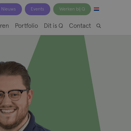
Nieuws
Events
Werken bij Q
ren
Portfolio
Dit is Q
Contact