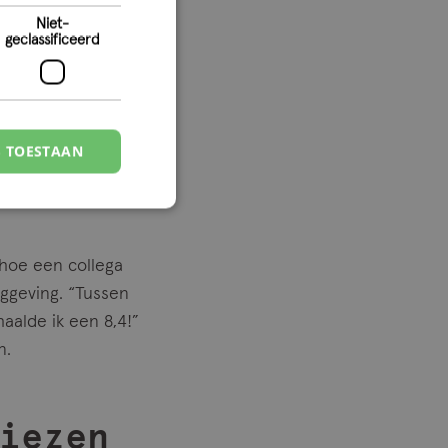
en, maar ook om
Niet-
geclassificeerd
rt me om
S TOESTAAN
 hoe een collega
ggeving. “Tussen
aalde ik een 8,4!”
n.
iezen