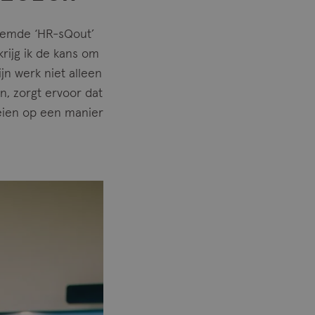
noemde ‘HR-sQout’
krijg ik de kans om
jn werk niet alleen
en, zorgt ervoor dat
oeien op een manier