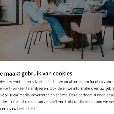
e maakt gebruik van cookies.
es om content en advertenties te personaliseren, om functies voor s
id en verantwoordelij
ebsiteverkeer te analyseren. Ook delen we informatie over uw gebru
 voor social media, adverteren en analyse. Deze partners kunnen dez
ere informatie die u aan ze heeft verstrekt of die ze hebben verzam
it het om vertrouwen. “Ik kan werken waar en wanneer ik 
 services.
Lees verder
ie autonomie zorgt ervoor dat ik met meer plezier en ene