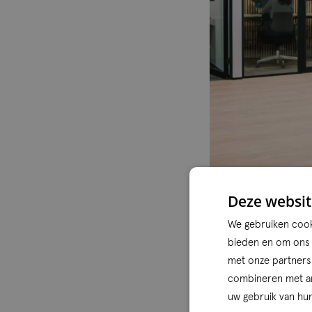
Deze websit
We gebruiken cooki
Vrijhe
bieden en om ons w
met onze partners
combineren met and
Bij Qconcepts draa
uw gebruik van hun
werk maar af is. D