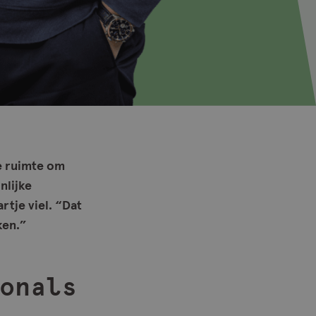
de ruimte om
nlijke
tje viel. “Dat
ken.”
onals