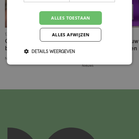
ALLES TOESTAAN
ALLES AFWIJZEN
13-07-2026
18-05-2026
Confinant en Qconcepts
Onderzoek: zijn jouw
bundelen krachten
arbeidsvoorwaarden
DETAILS WEERGEVEN
marktconform?
Nieuws
Nieuws