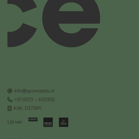
info@qconcepts.nl
+31 (0)73 – 6132510
KVK: 17277491
Lid van