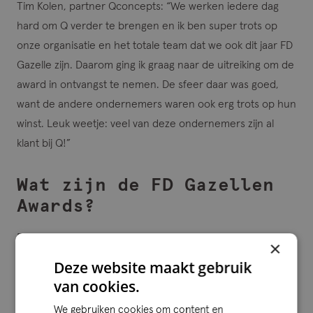
Tim Kolen, partner Qconcepts: “We werken iedere dag
hard om Q verder te brengen en ik ben super trots op
onze organisatie en het totale team dat we ook dit jaar FD
Gazelle zijn. Daarom ging ik graag naar de uitreiking om de
award in ontvangst te nemen. De sfeer daar was goed,
want de andere ondernemers waren ook erg trots op hun
winst. Leuk weetje: veel van deze ondernemers zijn al
klant bij Q!”
Wat zijn de FD Gazellen
Awards?
De FD Gazellen Awards worden jaarlijks georganiseerd
×
door het Financieele Dagblad om ondernemerschap te
Deze website maakt gebruik
belonen en in de spotlights te zetten. De FD Gazellen
van cookies.
2024 zijn dit jaar alle Nederlandse bedrijven die tussen
We gebruiken cookies om content en