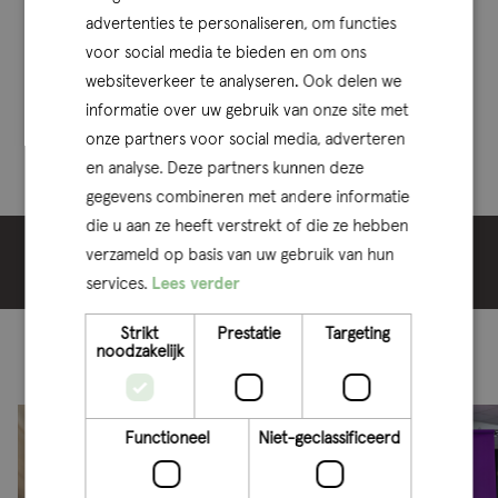
2021 en 2023 met ten minste 20% in omzet zijn gegroeid,
advertenties te personaliseren, om functies
geen krimp boekten in 2023 en bovendien winstgevend
voor social media te bieden en om ons
dat laatste jaar afsloten.
websiteverkeer te analyseren. Ook delen we
informatie over uw gebruik van onze site met
Sinds 2013 heeft Qconcepts onafgebroken deze award
onze partners voor social media, adverteren
gewonnen.
en analyse. Deze partners kunnen deze
gegevens combineren met andere informatie
die u aan ze heeft verstrekt of die ze hebben
verzameld op basis van uw gebruik van hun
Deel bericht
services.
Lees verder
Strikt
Prestatie
Targeting
Ook interessant
noodzakelijk
Functioneel
Niet-geclassificeerd