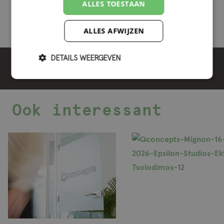
Nijmegen en als klant samenwerken met het team van
ALLES TOESTAAN
Qconcepts.
ALLES AFWIJZEN
DETAILS WEERGEVEN
Deel bericht
Ook interessant