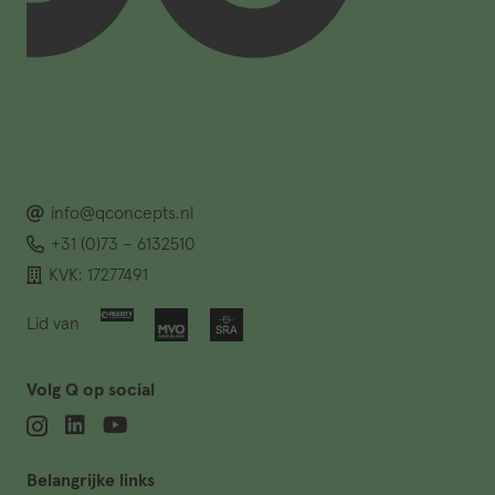
info@qconcepts.nl
+31 (0)73 – 6132510
KVK: 17277491
Lid van
Volg Q op social
Belangrijke links