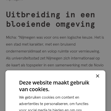
Uitbreiding in een
bloeiende omgeving
Micha: “Nijmegen was voor ons een logische keuze. Het is
een stad met karakter, met een bruisend
ondernemersklimaat en volop ruimte voor vernieuwing.
Als universiteitsstad zet Nijmegen zich internationaal op
de kaart als topspeler in een samenwerking met de Novio
Tech Campus, voor wat betreft Health & High Tech als het
×
gaat om verbeteren van de kwaliteit van leven, de
Deze website maakt gebruik
gezondheidszorg en het ontwikkelen van hoogwaardige
van cookies.
technologie voor diverse maatschappelijke toepassingen.
We gebruiken cookies om content en
Dat maakt de regio voor ons interessant, om met name de
advertenties te personaliseren, om functies
segmenten MKB+ en Healthcare verder uit te breiden.
voor social media te bieden en om ons