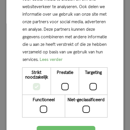
websiteverkeer te analyseren. Ook delen we
Een fysiek kantoor in deze regio is een manier om onze
informatie over uw gebruik van onze site met
aanwezigheid en betrokkenheid in deze regio te
onze partners voor social media, adverteren
onderstrepen. Maar wellicht nog belangrijker: een deel
en analyse. Deze partners kunnen deze
van ons Team Arnhem woont al in of rondom Nijmegen.
gegevens combineren met andere informatie
Voor hen is het natuurlijk heel fijn dat ze dichter bij huis
die u aan ze heeft verstrekt of die ze hebben
konden werken. Dit geldt ook voor audit professionals die
verzameld op basis van uw gebruik van hun
zich bij Qconcepts willen aansluiten, maar voor wie
services.
Lees verder
voorheen de reistijd naar een van de andere kantoren
Strikt
Prestatie
Targeting
een beperking was.”
noodzakelijk
Meer weten?
Functioneel
Niet-geclassificeerd
Micha van Arkel
,
Han Kamps
en
Joost van Lierop
zijn
kartrekkers van het kantoor in Nijmegen. Zij vertellen
graag meer over de mogelijkheden van werken bij kantoor