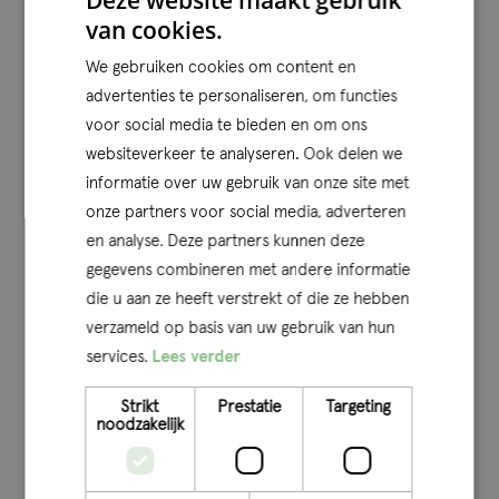
Deze website maakt gebruik
van cookies.
van start. Mark Bäumler, Assistant Manager bij Qconcepts,
was quizmaster: “Wekelijks heb ik vanuit ons kantoor in
We gebruiken cookies om content en
Sittard een van de vragen uit de quiz uitgelicht. Fraude,
advertenties te personaliseren, om functies
UBO’s, duurzaamheid, rapporteren: allerlei accountancy
voor social media te bieden en om ons
gerelateerde onderwerpen kwamen voorbij. Voor mij was
websiteverkeer te analyseren. Ook delen we
informatie over uw gebruik van onze site met
deze rol als quizmaster een mooie afwisseling met mijn
onze partners voor social media, adverteren
dagelijkse werk in de audit. Het was leuk om andere
en analyse. Deze partners kunnen deze
financials te enthousiasmeren over vaktechnische
gegevens combineren met andere informatie
thema’s. Met een quiz als deze bewijzen we dat
die u aan ze heeft verstrekt of die ze hebben
vaktechniek leuk kan zijn!”
verzameld op basis van uw gebruik van hun
services.
Lees verder
Kennis delen
Strikt
Prestatie
Targeting
noodzakelijk
Bij Qconcepts hechten we waarde aan het delen van
kennis. Daarom organiseren we jaarlijks de Grote
financiële kennisquiz. Daarnaast organiseren we