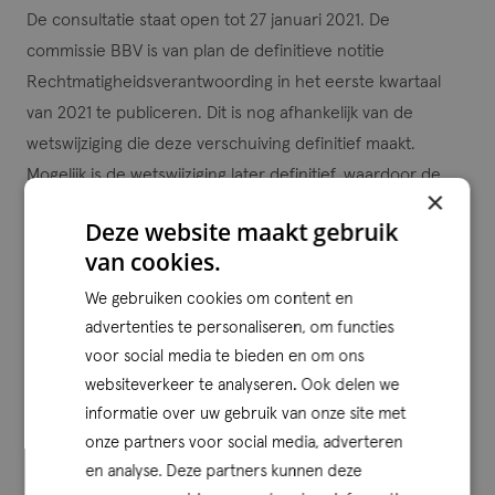
De consultatie staat open tot 27 januari 2021. De
commissie BBV is van plan de definitieve notitie
Rechtmatigheidsverantwoording in het eerste kwartaal
van 2021 te publiceren. Dit is nog afhankelijk van de
wetswijziging die deze verschuiving definitief maakt.
Mogelijk is de wetswijziging later definitief, waardoor de
×
invoering van de rechtmatigheidsverantwoording wordt
Deze website maakt gebruik
uitgesteld naar boekjaar 2022. Dit heeft geen invloed op
van cookies.
de sluiting van de consultatie.
We gebruiken cookies om content en
advertenties te personaliseren, om functies
Geef jouw reactie op de
voor social media te bieden en om ons
consultatie
websiteverkeer te analyseren. Ook delen we
informatie over uw gebruik van onze site met
Ben je werkzaam binnen een Gemeenteraad of College
onze partners voor social media, adverteren
van Burgemeesters & Wethouders? Laat dan zeker je
en analyse. Deze partners kunnen deze
stem horen in deze consultatie. De commissie BBV heeft