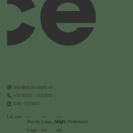
info@qconcepts.nl
+31 (0)73 – 6132510
KVK: 17277491
Lid van