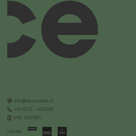
info@qconcepts.nl
+31 (0)73 – 6132510
KVK: 17277491
Lid van