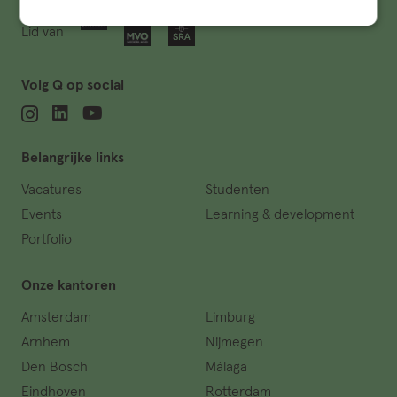
Lid van
Volg Q op social
Belangrijke links
Vacatures
Studenten
Events
Learning & development
Portfolio
Onze kantoren
Amsterdam
Limburg
Arnhem
Nijmegen
Den Bosch
Málaga
Eindhoven
Rotterdam