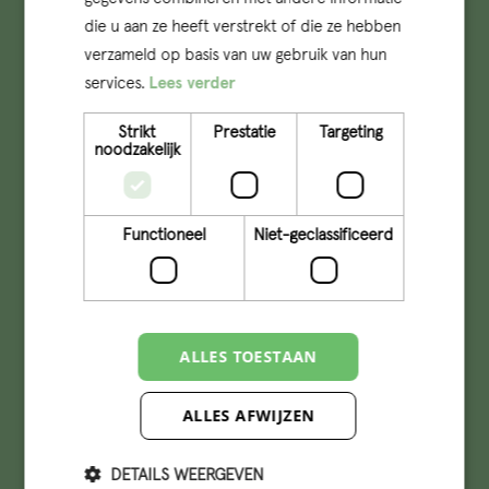
die u aan ze heeft verstrekt of die ze hebben
verzameld op basis van uw gebruik van hun
services.
Lees verder
Strikt
Prestatie
Targeting
noodzakelijk
Functioneel
Niet-geclassificeerd
ALLES TOESTAAN
ALLES AFWIJZEN
info@qconcepts.nl
+31 (0)73 – 6132510
DETAILS WEERGEVEN
KVK: 17277491