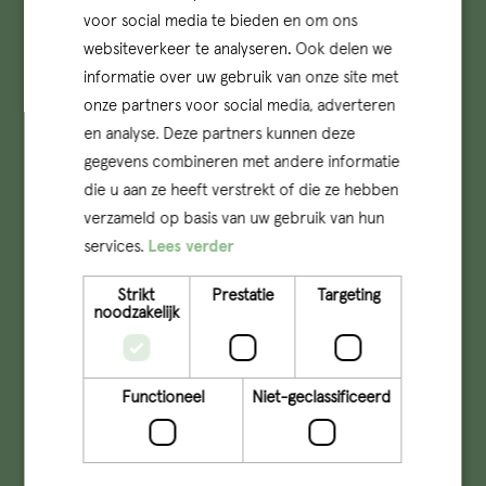
voor social media te bieden en om ons
websiteverkeer te analyseren. Ook delen we
informatie over uw gebruik van onze site met
onze partners voor social media, adverteren
en analyse. Deze partners kunnen deze
gegevens combineren met andere informatie
die u aan ze heeft verstrekt of die ze hebben
verzameld op basis van uw gebruik van hun
services.
Lees verder
info@qconcepts.nl
+31 (0)73 – 6132510
Strikt
Prestatie
Targeting
noodzakelijk
KVK: 17277491
Lid van
Functioneel
Niet-geclassificeerd
Volg Q op social