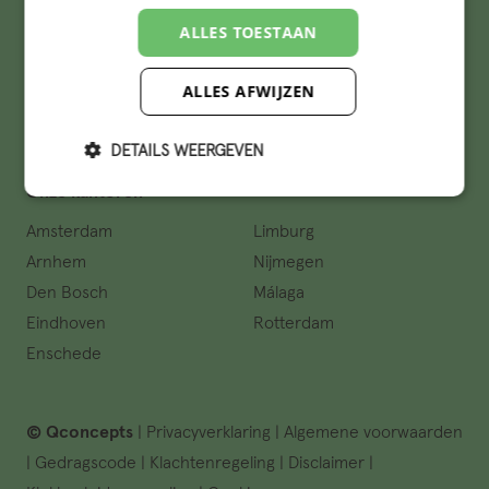
ALLES TOESTAAN
Belangrijke links
Vacatures
Studenten
ALLES AFWIJZEN
Events
Learning & development
Portfolio
DETAILS WEERGEVEN
Onze kantoren
Amsterdam
Limburg
Arnhem
Nijmegen
Den Bosch
Málaga
Eindhoven
Rotterdam
Enschede
© Qconcepts
|
Privacyverklaring
|
Algemene voorwaarden
|
Gedragscode
|
Klachtenregeling
|
Disclaimer
|