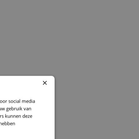
×
oor social media
 uw gebruik van
ers kunnen deze
 hebben