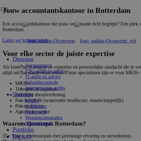
Jouw accountantskantoor in Rotterdam
Een accountantskantoor dat jouw organisatie écht begrijpt? Een plek 
Rotterdam.
Laten we kennismaken
Voor elke sector de juiste expertise
Diensten
Accountancy
Als klant bij Q krijg je de expertise en persoonlijke aandacht die je 
ESG-audit en advies
altijd nét dat stapje extra zetten. Onze specialisten zijn er voor MKB+ 
IT-audit en advies
Subsidiecontrole
MKB+
Internationale audits
Transport & logistiek
Sectoren
Zakelijke dienstverlening
Not-for-profit (waaronder healthcare, maatschappelijk)
MKB+
Private Equity
Healthcare
Agrarische sector
Non-profit
Woningcorporaties
Waarom Qconcepts Rotterdam?
Internationaal
Portfolio
35+ Senior professionals met jarenlange ervaring en sectorkennis
Dit is Q