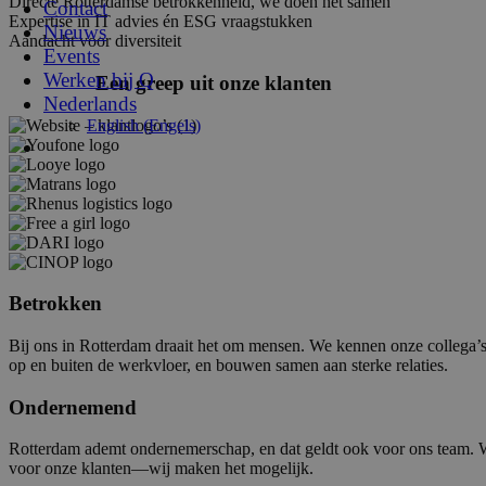
Directe Rotterdamse betrokkenheid, we doen het samen
Contact
Expertise in IT advies én ESG vraagstukken
Nieuws
Aandacht voor diversiteit
Events
Werken bij Q
Een greep uit onze klanten
Nederlands
English
(
Engels
)
Betrokken
Bij ons in Rotterdam draait het om mensen. We kennen onze collega’s, 
op en buiten de werkvloer, en bouwen samen aan sterke relaties.
Ondernemend
Rotterdam ademt ondernemerschap, en dat geldt ook voor ons team. We 
voor onze klanten—wij maken het mogelijk.