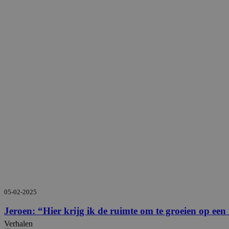
05-02-2025
Jeroen: “Hier krijg ik de ruimte om te groeien op een 
Verhalen